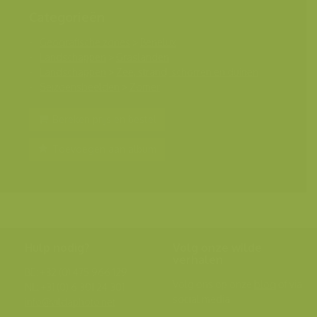
Categorieën
Geografische zones
>
Benelux
Landschappen
>
Graslanden
Landschappen
>
Zee, strand, schorren en duinen
Seizoensbeelden
>
Zomer
Bereken prijs en bestel
Toevoegen aan album
Hulp nodig?
Volg onze wilde
verhalen
BE: +32 (0) 475 966 129
Volg ons op onze
blog
of via
NL: +31 (0) 6 301 24 301
social media.
info@vildaphoto.net