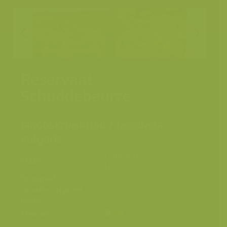
Reservaat
Schuddebeurze
Jakobskruiskruid / Jacobaea
vulgaris
Lombardsijde,
Plaats
Noordzeekust
Fotograaf
Yves Adams
Grootte origineel
6048 x 4032 px.
beeld
Kleuren