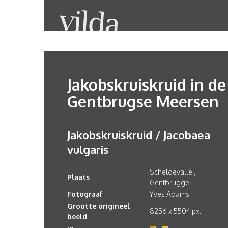
Jakobskruiskruid in de
Gentbrugse Meersen
Jakobskruiskruid / Jacobaea
vulgaris
Scheldevallei,
Plaats
Gentbrugge
Fotograaf
Yves Adams
Grootte origineel
8256 x 5504 px.
beeld