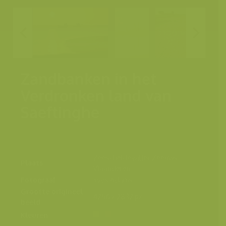
Zandbanken in het
Verdronken land van
Saeftinghe
Zeescheldevallei, Zeeuws-
Plaats
Vlaanderen
Fotograaf
Yves Adams
Grootte origineel
4256 x 2832 px.
beeld
Kleuren