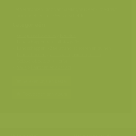
Het Verdronken Land van Saeftinghe is een uitgestrekt
schorrengebied in de Westerschelde.
Categorieën
Geografische zones
>
Benelux
Landschappen
>
Luchtfotografie
Landschappen
>
Zee, strand, schorren en duinen
Landschappen
>
Zoet water, rivieren, meren
Seizoensbeelden
>
Herfst
Varia
>
Patronen en abstract
Bereken prijs en bestel
Toevoegen aan album