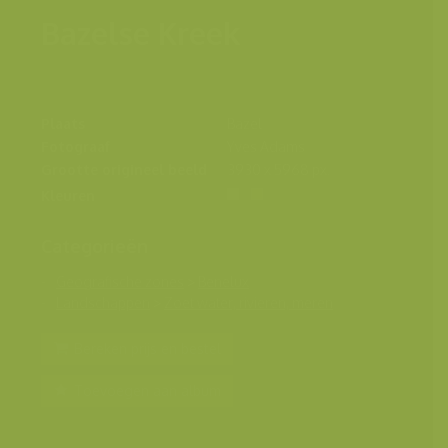
Bazelse Kreek
Plaats
Bazel
Fotograaf
Yves Adams
Grootte origineel beeld
3930 x 5968 px.
Kleuren
Categorieën
Geografische zones
>
Benelux
Landschappen
>
Zoet water, rivieren, meren
Bereken prijs en bestel
Toevoegen aan album