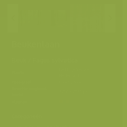
Beukenlaan
Beuk / Fagus sylvatica
De Hoge Veluwe,
Plaats
Nederland
Fotograaf
Lars Soerink
Grootte origineel
4288 x 2848 px.
beeld
Kleuren
Categorieën
Geografische zones
>
Benelux