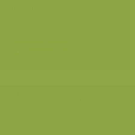
Categorieën
Geografische zones
>
Benelux
Landschappen
>
Zoet water, rivieren, meren
Bereken prijs en bestel
Toevoegen aan album
Hulp nodig?
Volg onze wilde
verhalen
BE: +32 (0) 475 966 129
Volg ons op onze
blog
of via
NL: +31 (0) 6 301 24 301
social media.
info@vildaphoto.net
FAQ
Contact