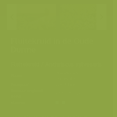
Fluitekruid in de Oude
Durme
Fluitekruid / Anthriscus sylvestris
Waasmunster,
Plaats
Durmevallei
Fotograaf
Yves Adams
Grootte origineel
4256 x 2832 px.
beeld
Kleuren
Fluitekruid in het natuurreservaat Oude Durme