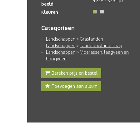
4928 x 3264 px.
beeld
Kleuren
Categorieën
Landschappen
>
Graslanden
Landschappen
>
Landbouwlandschap
Landschappen
>
Moerassen, laagveen en
hoogveen
Bereken prijs en bestel
Toevoegen aan album