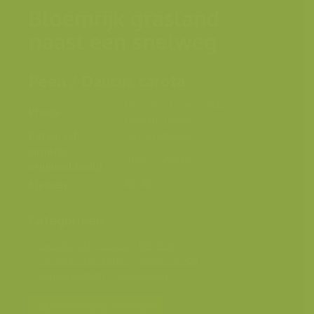
Bloemrijk grasland
naast een snelweg
Peen / Daucus carota
Heverlee, Leuven, Vlaams-
Plaats
Brabant, België
Fotograaf
Jeroen Mentens
Grootte
4160 x 6240 px.
origineel beeld
Kleuren
Categorieën
Geografische zones
>
Benelux
Geografische zones
>
West-Europa
Landschappen
>
Graslanden
Bereken prijs en bestel