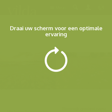
Menu
75 resultaten
Draai uw scherm voor een optimale
ervaring
Bloemrijk grasland naast
Hedwige-Prosperschor