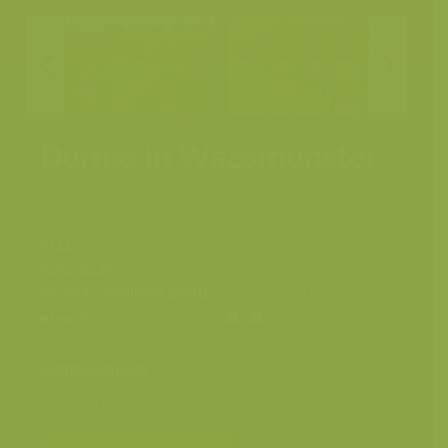
Durme in Waasmunster
Plaats
Waasmunster, België
Fotograaf
Yves Adams
Grootte origineel beeld
8256 x 5504 px.
Kleuren
Categorieën
Landschappen
>
Zoet water, rivieren, meren