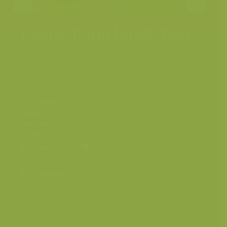
Kleinschalig landschap
Sint-Lievens-Esse, Herzele,
Plaats
Oost-Vlaanderen, België
Fotograaf
Jeroen Mentens
Grootte
origineel
9643 x 4109 px.
beeld
Kleuren
Categorieën
Geografische zones
>
Benelux
Geografische zones
>
West-Europa
Landschappen