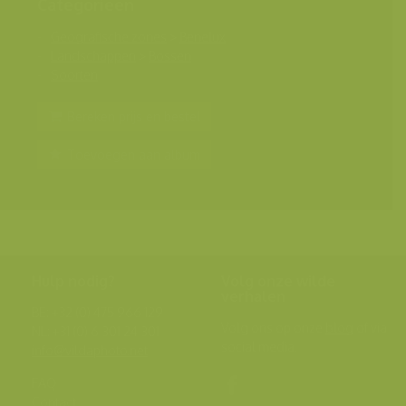
Categorieën
Geografische zones
>
Benelux
Landschappen
>
Bossen
Soorten
Bereken prijs en bestel
Toevoegen aan album
Hulp nodig?
Volg onze wilde
verhalen
BE: +32 (0) 475 966 129
Volg ons op onze
blog
of via
NL: +31 (0) 6 301 24 301
social media.
info@vildaphoto.net
FAQ
Contact