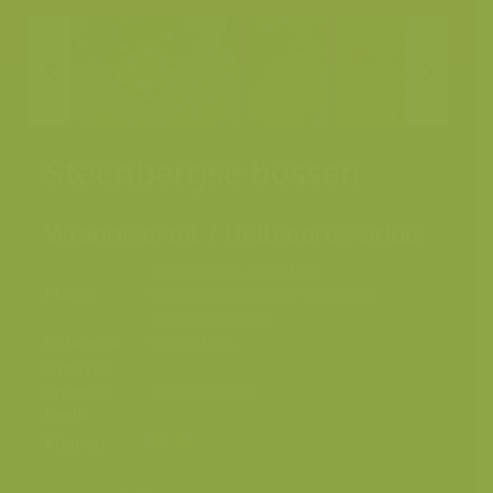
Steenbergse bossen
Wrangwortel / Helleborus viridis
Steenbergen, Sint-Maria-
Plaats
Oudenhove, Vlaamse Ardennen,
Zottegem, België
Fotograaf
Yves Adams
Grootte
origineel
8256 x 5504 px.
beeld
Kleuren