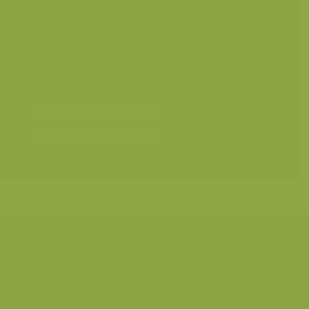
Uitbloeiende Gestreepte witbol zorgt voor een rode
glans in het grasland
Categorieën
Landschappen
>
Graslanden
Bereken prijs en bestel
Toevoegen aan album
Hulp nodig?
Volg onze wilde
verhalen
BE: +32 (0) 475 966 129
Volg ons op onze
blog
of via
NL: +31 (0) 6 301 24 301
social media.
info@vildaphoto.net