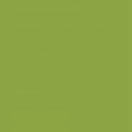
Populierendreef
Fluitekruid / Anthriscus sylvestris
Schoorbakke, IJzervallei,
Plaats
Schore-Keiem
Fotograaf
Yves Adams
Grootte origineel
5504 x 8256 px.
beeld
Kleuren
Zijdelingstraat
Categorieën
Landschappen
>
Landbouwlandschap
Bereken prijs en bestel
Toevoegen aan album