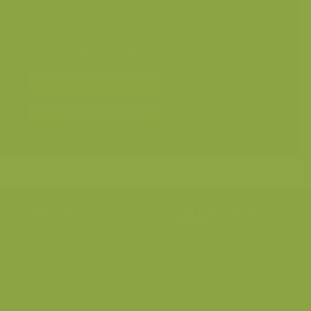
Landschappen
>
Industrie en havens
Landschappen
>
Luchtfotografie
Varia
>
Patronen en abstract
Bereken prijs en bestel
Toevoegen aan album
Hulp nodig?
Volg onze wilde
verhalen
BE: +32 (0) 475 966 129
Volg ons op onze
blog
of via
NL: +31 (0) 6 301 24 301
social media.
info@vildaphoto.net
FAQ
Contact