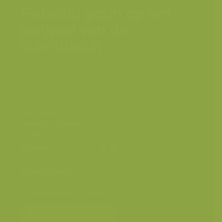
Fietsend gezin op het
jaagpad van de
Scheldedijk
Wijmeers, Kalken,
Plaats
Scheldevallei
Fotograaf
Yves Adams
Grootte origineel
4912 x 7360 px.
beeld
Kleuren
Categorieën
Mens en milieu
>
Recreatie
Bereken prijs en bestel