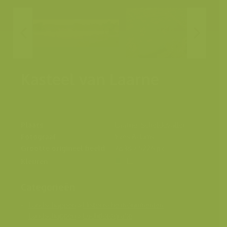
Kasteel van Laarne
Plaats
Laarne, Scheldevallei
Fotograaf
Yves Adams
Grootte origineel beeld
7838 x 5226 px.
Kleuren
Categorieën
Landschappen
>
Historische monumenten
Landschappen
>
Luchtfotografie