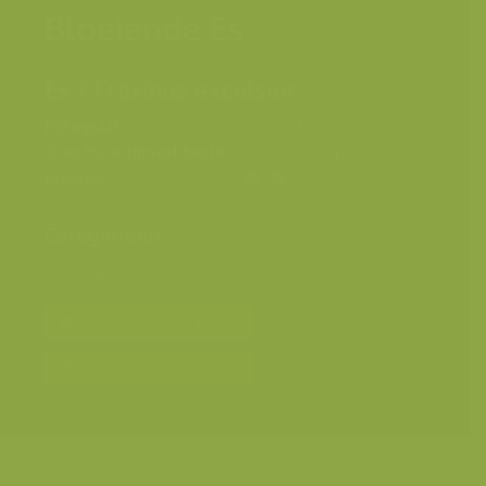
Bloeiende Es
Es / Fraxinus excelsior
Fotograaf
Yves Adams
Grootte origineel beeld
2724 x 4086 px.
Kleuren
Categorieën
Soorten
Bereken prijs en bestel
Toevoegen aan album