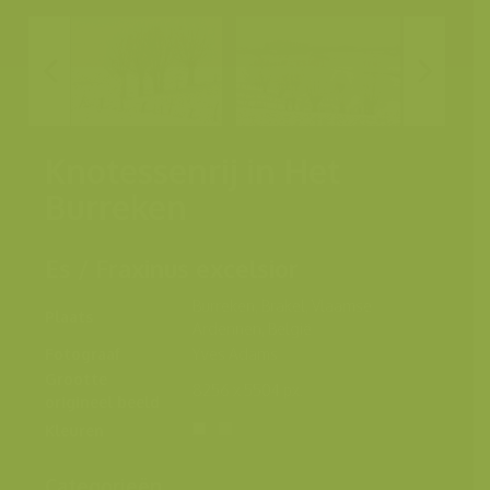
Knotessenrij in Het
Burreken
Es / Fraxinus excelsior
Burreken, Brakel, Vlaamse
Plaats
Ardennen, België
Fotograaf
Yves Adams
Grootte
8256 x 5504 px.
origineel beeld
Kleuren
Categorieën