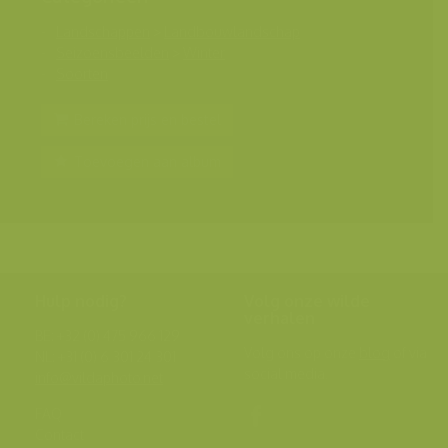
Landschappen
>
Landbouwlandschap
Seizoensbeelden
>
Winter
Soorten
Bereken prijs en bestel
Toevoegen aan album
Hulp nodig?
Volg onze wilde
verhalen
BE: +32 (0) 475 966 129
Volg ons op onze
blog
of via
NL: +31 (0) 6 301 24 301
social media.
info@vildaphoto.net
FAQ
Contact