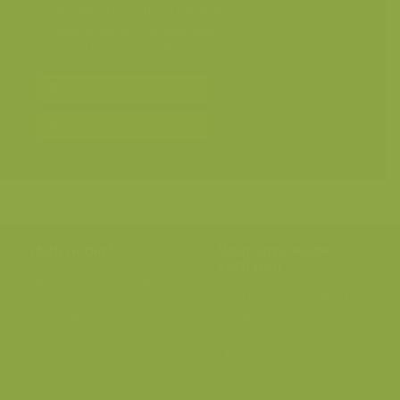
Geografische zones
>
Benelux
Landschappen
>
Graslanden
Landschappen
>
Zoet water, rivieren, meren
Bereken prijs en bestel
Toevoegen aan album
Hulp nodig?
Volg onze wilde
verhalen
BE: +32 (0) 475 966 129
Volg ons op onze
blog
of via
NL: +31 (0) 6 301 24 301
social media.
info@vildaphoto.net
FAQ
Contact