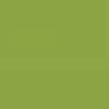
Categorieën
Geografische zones
>
Benelux
Landschappen
>
Graslanden
Landschappen
>
Zoet water, rivieren, meren
Bereken prijs en bestel
Toevoegen aan album
Hulp nodig?
Volg onze wilde
verhalen
BE: +32 (0) 475 966 129
Volg ons op onze
blog
of via
NL: +31 (0) 6 301 24 301
social media.
info@vildaphoto.net
FAQ