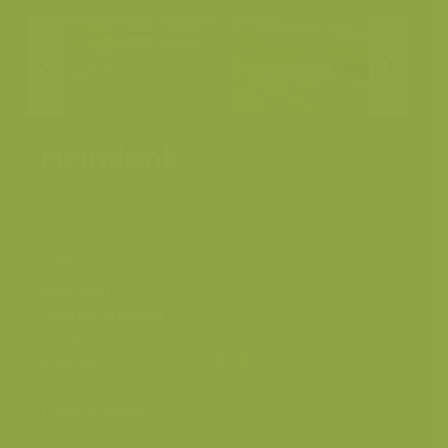
Heindonk
Zennegat, Battel,
Plaats
Mechelen
Fotograaf
Yves Adams
Grootte origineel
7360 x 4912 px.
beeld
Kleuren
Categorieën
Landschappen
>
Graslanden