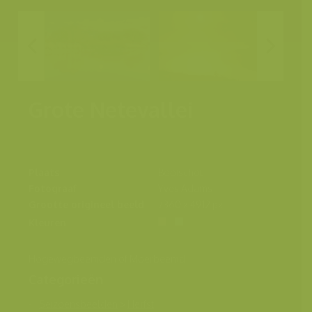
Grote Netevallei
Plaats
Booischot
Fotograaf
Yves Adams
Grootte origineel beeld
7360 x 4912 px.
Kleuren
Hogewegbeemden of Moerbeemd
Categorieën
Seizoensbeelden
>
Herfst