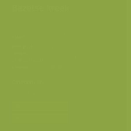
Bazelse kreek
Kruibeke-Bazel-Rupelmonde,
Plaats
Scheldevallei
Fotograaf
Yves Adams
Grootte
4829 x 7235 px.
origineel beeld
Kleuren
Categorieën
Landschappen
>
Zoet water, rivieren, meren
Bereken prijs en bestel
Toevoegen aan album