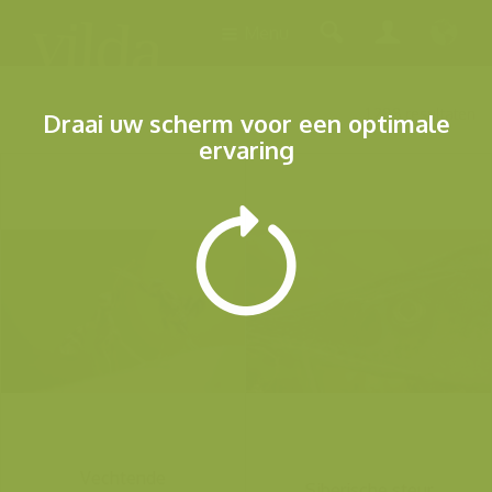
Menu
1.288 resultaten
Draai uw scherm voor een optimale
ervaring
Vechtende
Siberische steur