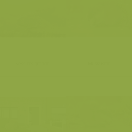
Kesslers grondel
Muskusrat