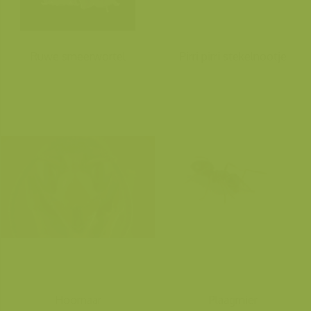
Ruwe smeerwortel
Pirri pirri stekelnootje
Hoornaar
Plaagmier