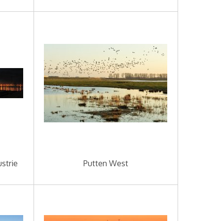
strie
Putten West