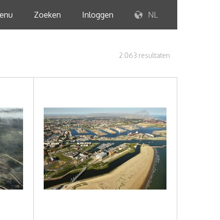
enu
Zoeken
Inloggen
NL
2.063 resultaten