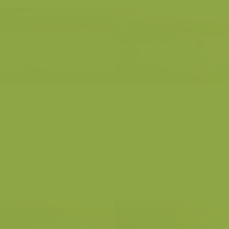
IJzer aan Roesbrugge
Leievallei: Otegemsham