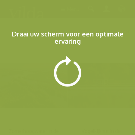
Menu
25.404 resultaten
Draai uw scherm voor een optimale
ervaring
Zomerhoogwater in de
Vogelkijkhut in de