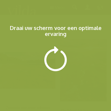
Menu
4.717 resultaten
Draai uw scherm voor een optimale
ervaring
Zweeds ven met trilveen
De Most bij zonsopgang