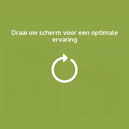
Menu
5.960 resultaten
Draai uw scherm voor een optimale
ervaring
Winters overstroomd
Loonse en Drunense