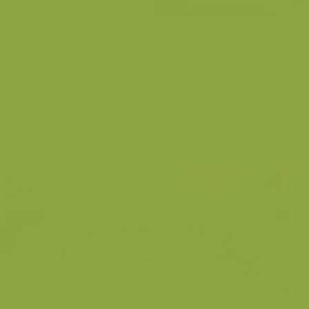
IJsdetails
IJspegels