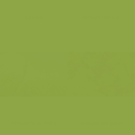
Salicaire
Pétasite Officinal
Orobanche du Trèfle
Sphaigne des Marais