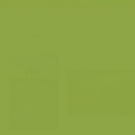
Hêtre
Oie cendrée