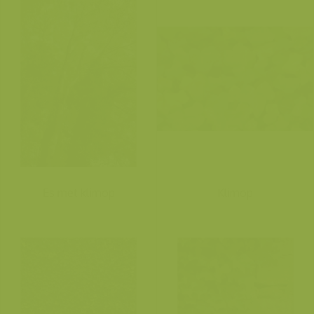
Es met klimop
Klimop