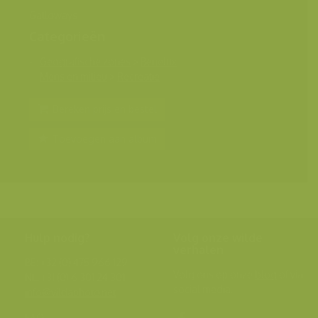
Galloways
Categorieën
Geografische zones
>
Benelux
Mens en milieu
>
Recreatie
Bereken prijs en bestel
Toevoegen aan album
Hulp nodig?
Volg onze wilde
verhalen
BE: +32 (0) 475 966 129
Volg ons op onze
blog
of via
NL: +31 (0) 6 301 24 301
social media.
info@vildaphoto.net
FAQ