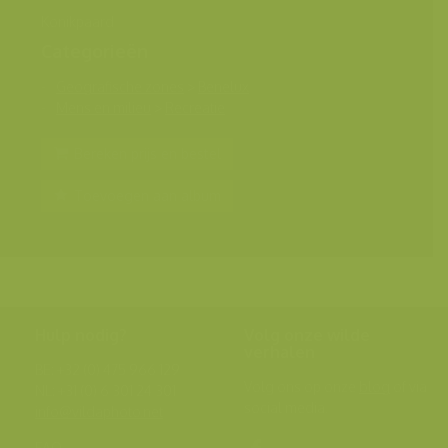
Konikpaard
Categorieën
Geografische zones
>
Benelux
Mens en milieu
>
Recreatie
Bereken prijs en bestel
Toevoegen aan album
Hulp nodig?
Volg onze wilde
verhalen
BE: +32 (0) 475 966 129
Volg ons op onze
blog
of via
NL: +31 (0) 6 301 24 301
social media.
info@vildaphoto.net
FAQ