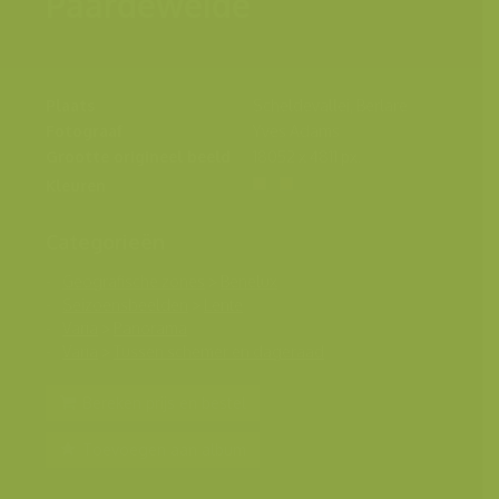
Paardeweide
Plaats
Scheldevallei, Berlare
Fotograaf
Yves Adams
Grootte origineel beeld
18052 x 4811 px.
Kleuren
Categorieën
Geografische zones
>
Benelux
Seizoensbeelden
>
Lente
Varia
>
Panorama
Varia
>
Tussen schemer en dageraad
Bereken prijs en bestel
Toevoegen aan album