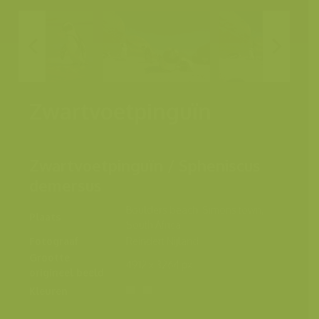
Zwartvoetpinguïn
Zwartvoetpinguïn / Spheniscus
demersus
Boulders beach, Simons town,
Plaats
South Africa
Fotograaf
Reindert Nijland
Grootte
4912 x 3264 px.
origineel beeld
Kleuren