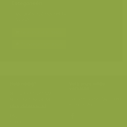
Categorieën
Geografische zones
>
Afrika
Soorten
Bereken prijs en bestel
Toevoegen aan album
Hulp nodig?
Volg onze wilde
verhalen
BE: +32 (0) 475 966 129
Volg ons op onze
blog
of via
NL: +31 (0) 6 301 24 301
social media.
info@vildaphoto.net
FAQ
Contact