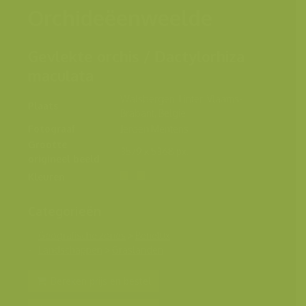
Orchideëenweelde
Gevlekte orchis / Dactylorhiza
maculata
Walsbergen, Linter, Vlaams-
Plaats
Brabant, België
Fotograaf
Jeroen Mentens
Grootte
3579 x 5368 px.
origineel beeld
Kleuren
Categorieën
Geografische zones
>
Benelux
Landschappen
>
Graslanden
Bereken prijs en bestel