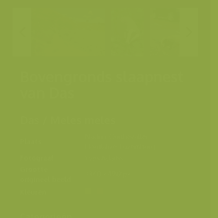
Bovengronds slaapnest
van Das
Das / Meles meles
Nadrin, Ourthevallei,
Plaats
Houffalize, Luxemburg
Fotograaf
Yves Adams
Grootte
7360 x 4912 px.
origineel beeld
Kleuren
Categorieën