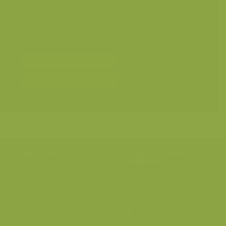
Diergedrag
>
Diersporen
Diergedrag
>
Slapend
Geografische zones
>
Benelux
Bereken prijs en bestel
Toevoegen aan album
Hulp nodig?
Volg onze wilde
verhalen
BE: +32 (0) 475 966 129
Volg ons op onze
blog
of via
NL: +31 (0) 6 301 24 301
social media.
info@vildaphoto.net
FAQ
Contact