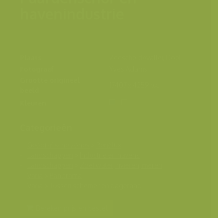
havenindustrie
Plaats
Zeescheldevallei, Doel
Fotograaf
Yves Adams
Grootte origineel
17407 x 4259 px.
beeld
Kleuren
Categorieën
Geografische zones
>
Benelux
Landschappen
>
Industrie en havens
Landschappen
>
Zoet water, rivieren, meren
Varia
>
Panorama
Varia
>
Tussen schemer en dageraad
Bereken prijs en bestel