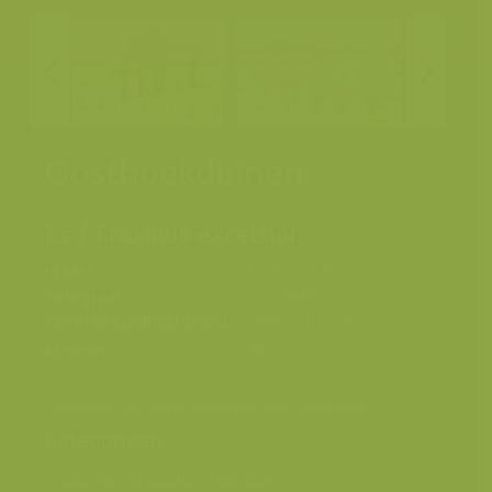
Oosthoekduinen
Es / Fraxinus excelsior
Plaats
De Panne, Noordzee
Fotograaf
Yves Adams
Grootte origineel beeld
6048 x 4032 px.
Kleuren
Hakhoutstoof van es langs het Sleedoornpad
Categorieën
Geografische zones
>
Benelux