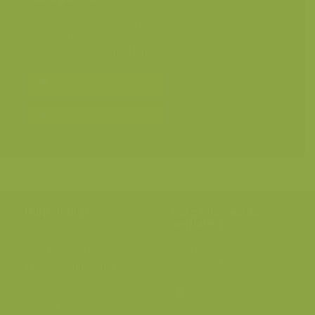
Geografische zones
>
Benelux
Landschappen
>
Graslanden
Seizoensbeelden
>
Herfst
Bereken prijs en bestel
Toevoegen aan album
Hulp nodig?
Volg onze wilde
verhalen
BE: +32 (0) 475 966 129
Volg ons op onze
blog
of via
NL: +31 (0) 6 301 24 301
social media.
info@vildaphoto.net
FAQ
Contact