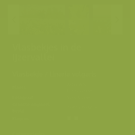
Vlasbekjes in de
IJzervallei
Vlasbekje / Linaria vulgaris
IJzervallei,
Plaats
Elzendamme
Fotograaf
Yves Adams
Grootte origineel
6048 x 4032 px.
beeld
Kleuren
Categorieën