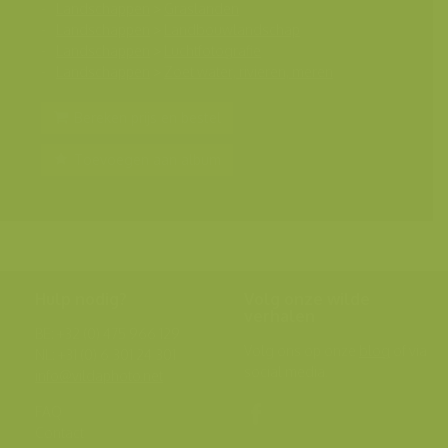
Landschappen
>
Graslanden
Landschappen
>
Landbouwlandschap
Landschappen
>
Luchtfotografie
Landschappen
>
Zoet water, rivieren, meren
Bereken prijs en bestel
Toevoegen aan album
Hulp nodig?
Volg onze wilde
verhalen
BE: +32 (0) 475 966 129
Volg ons op onze
blog
of via
NL: +31 (0) 6 301 24 301
social media.
info@vildaphoto.net
FAQ
Contact