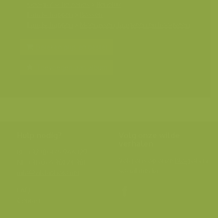
Geografische zones
>
Benelux
Landschappen
>
Bossen
Landschappen
>
Moerassen, laagveen en hoogveen
Bereken prijs en bestel
Toevoegen aan album
Hulp nodig?
Volg onze wilde
verhalen
BE: +32 (0) 475 966 129
Volg ons op onze
blog
of via
NL: +31 (0) 6 301 24 301
social media.
info@vildaphoto.net
FAQ
Contact