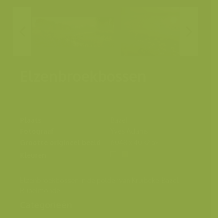
Elzenbroekbossen
Plaats
Bazel
Fotograaf
Yves Adams
Grootte origineel beeld
6048 x 4032 px.
Kleuren
Elzenbroekbossen in de polder van Kruibeke-Bazel-
Rupelmonde
Categorieën