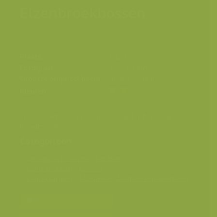
Elzenbroekbossen
Plaats
Bazel
Fotograaf
Yves Adams
Grootte origineel beeld
4032 x 6048 px.
Kleuren
Elzenbroekbossen in de polder van Kruibeke-Bazel-
Rupelmonde
Categorieën
Geografische zones
>
Benelux
Landschappen
>
Bossen
Landschappen
>
Moerassen, laagveen en hoogveen
Bereken prijs en bestel