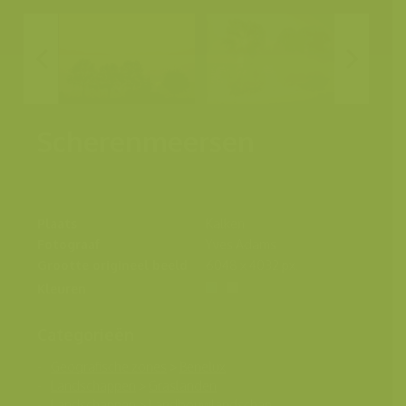
Scherenmeersen
Plaats
Kalken
Fotograaf
Yves Adams
Grootte origineel beeld
6048 x 4032 px.
Kleuren
Categorieën
Geografische zones
>
Benelux
Landschappen
>
Graslanden
Landschappen
>
Landbouwlandschap