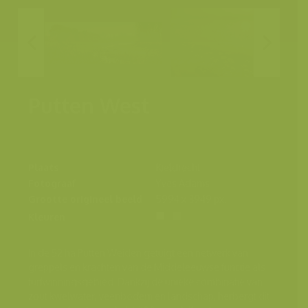
Putten West
Plaats
Kieldrecht
Fotograaf
Yves Adams
Grootte origineel beeld
5994 x 3949 px.
Kleuren
In de 52 ha Putten Weiden getuigt een netwerk van
greppels en krachten van de Middeleeuwse functie als
turfwinningsgebied. Dankzij de unieke combinatie van
zout kwelwater, veenbodem en landschap, herbergt dit