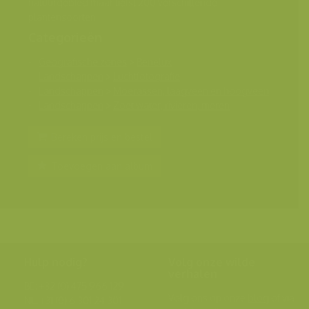
natuurgebied maar liefst 200 verschillende
plantensoorten.
Categorieën
Geografische zones
>
Benelux
Landschappen
>
Luchtfotografie
Landschappen
>
Moerassen, laagveen en hoogveen
Landschappen
>
Zoet water, rivieren, meren
Bereken prijs en bestel
Toevoegen aan album
Hulp nodig?
Volg onze wilde
verhalen
BE: +32 (0) 475 966 129
Volg ons op onze
blog
of via
NL: +31 (0) 6 301 24 301