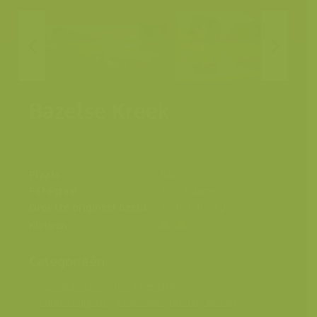
Bazelse Kreek
Plaats
Bazel
Fotograaf
Yves Adams
Grootte origineel beeld
6048 x 4032 px.
Kleuren
Categorieën
Geografische zones
>
Benelux
Landschappen
>
Zoet water, rivieren, meren