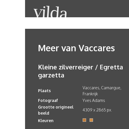
Meer van Vaccares
Kleine zilverreiger / Egretta
garzetta
Vaccares, Camargue,
Plaats
Frankrijk
Fotograaf
Yves Adams
Grootte origineel
4309 x 2865 px.
beeld
Kleuren