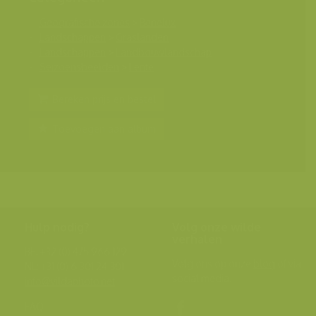
Geografische zones
>
Benelux
Landschappen
>
Graslanden
Landschappen
>
Landbouwlandschap
Seizoensbeelden
>
Lente
Bereken prijs en bestel
Toevoegen aan album
Hulp nodig?
Volg onze wilde
verhalen
BE: +32 (0) 475 966 129
Volg ons op onze
blog
of via
NL: +31 (0) 6 301 24 301
social media.
info@vildaphoto.net
FAQ