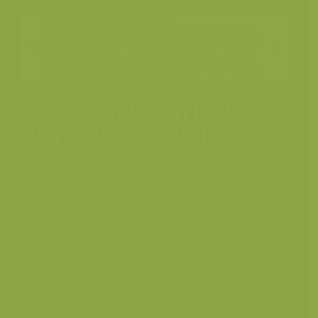
Knotpopulieren in de
Vondelbeekvallei
Populier / Populus
Leievallei, Grammene,
Plaats
Deinze
Fotograaf
Yves Adams
Grootte origineel
4309 x 2865 px.
beeld
Kleuren
Categorieën