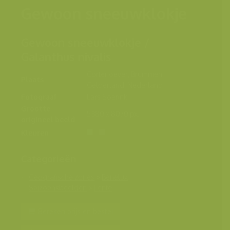
Gewoon sneeuwklokje
Gewoon sneeuwklokje /
Galanthus nivalis
Cortenoever, Brummen,
Plaats
Gelderland, Nederland
Fotograaf
Lars Soerink
Grootte
5380 x 8070 px.
origineel beeld
Kleuren
Categorieën
Geografische zones
>
Benelux
Seizoensbeelden
>
Lente
Bereken prijs en bestel