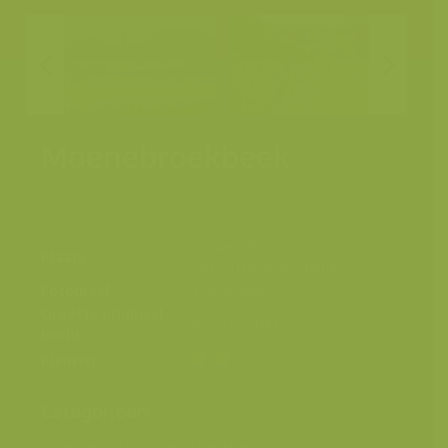
Moenebroekbeek
Ophasselt,
Plaats
Geraardsbergen, België
Fotograaf
Yves Adams
Grootte origineel
8256 x 5504 px.
beeld
Kleuren
Categorieën
Geografische zones
>
Benelux